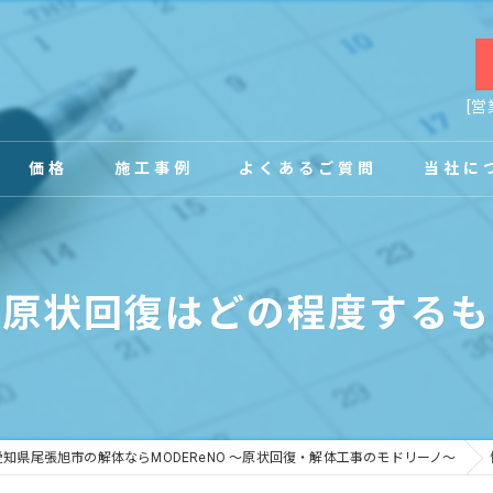
[営
価格
施工事例
よくあるご質問
当社に
お客様の声
店舗
や原状回復はどの程度するも
事務所
内装
原状回復
愛知県尾張旭市の解体ならMODEReNO ～原状回復・解体工事のモドリーノ～
工場