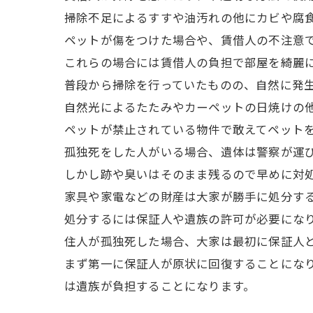
掃除不足によるすすや油汚れの他にカビや腐
ペットが傷をつけた場合や、賃借人の不注意
これらの場合には賃借人の負担で部屋を綺麗
普段から掃除を行っていたものの、自然に発
自然光によるたたみやカーペットの日焼けの
ペットが禁止されている物件で敢えてペット
孤独死をした人がいる場合、遺体は警察が運
しかし跡や臭いはそのまま残るので早めに対
家具や家電などの財産は大家が勝手に処分す
処分するには保証人や遺族の許可が必要にな
住人が孤独死した場合、大家は最初に保証人
まず第一に保証人が原状に回復することにな
は遺族が負担することになります。