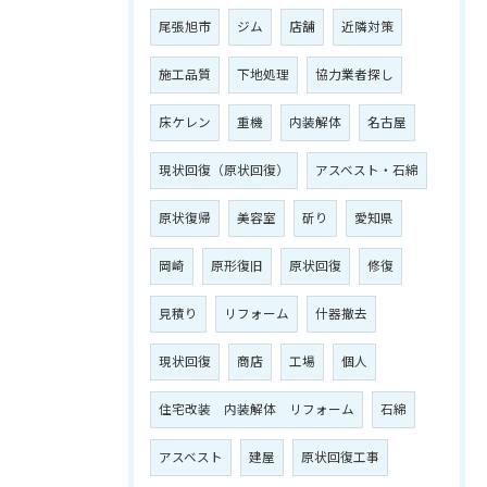
尾張旭市
ジム
店舗
近隣対策
施工品質
下地処理
協力業者探し
床ケレン
重機
内装解体
名古屋
現状回復（原状回復）
アスベスト・石綿
原状復帰
美容室
斫り
愛知県
岡崎
原形復旧
原状回復
修復
見積り
リフォーム
什器撤去
現状回復
商店
工場
個人
住宅改装 内装解体 リフォーム
石綿
アスベスト
建屋
原状回復工事