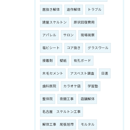
居抜き解体
造作解体
トラブル
建屋スケルトン
原状回復費用
アパレル
サロン
現場視察
塩ビシート
コア抜き
グラスウール
接着剤
壁紙
有孔ボード
木毛セメント
アスベスト調査
日進
歯科医院
カラオケ店
学習塾
整体院
夜間工事
店舗解体
名古屋 スケルトン工事
解体工事 尾張旭市
モルタル