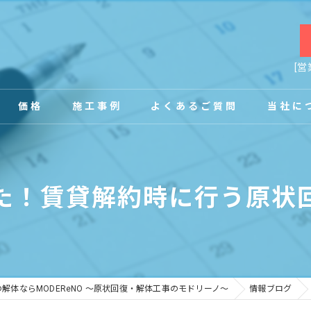
[営
価格
施工事例
よくあるご質問
当社に
お客様の声
店舗
た！賃貸解約時に行う原状
事務所
内装
原状回復
解体ならMODEReNO ～原状回復・解体工事のモドリーノ～
情報ブログ
工場