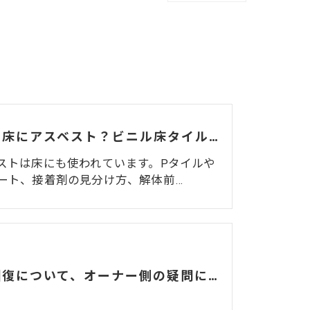
店舗の床にアスベスト？ビニル床タイル（Pタイル）・長尺シート（ビニル床シート）・接着剤の見分け方と解体前の注意点
ストは床にも使われています。Pタイルや
ート、接着剤の見分け方、解体前…
原状回復について、オーナー側の疑問にお答えします！