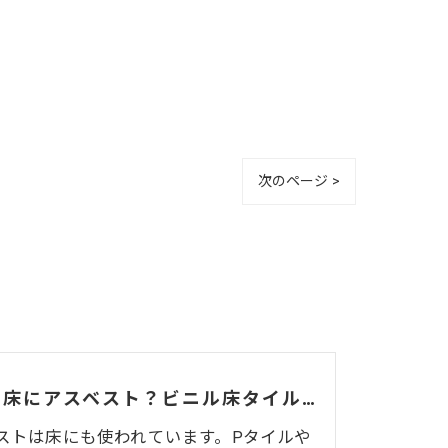
次のページ >
店舗の床にアスベスト？ビニル床タイル（Pタイル）・長尺シート（ビニル床シート）・接着剤の見分け方と解体前の注意点
ストは床にも使われています。Pタイルや