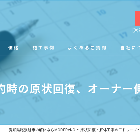
[営
価格
施工事例
よくあるご質問
当社に
お客様の声
店舗
約時の原状回復、オーナー
事務所
内装
原状回復
愛知県尾張旭市の解体ならMODEReNO ～原状回復・解体工事のモドリーノ
工場