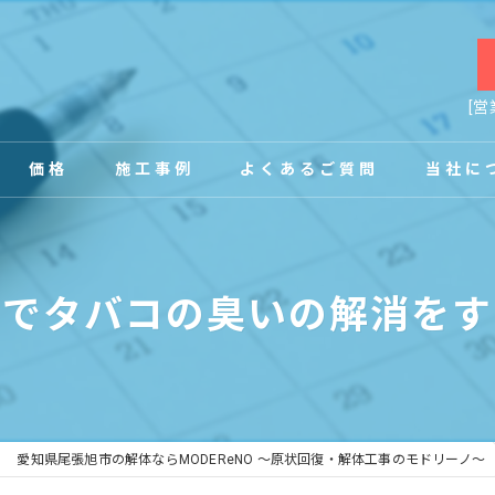
[営
価格
施工事例
よくあるご質問
当社に
お客様の声
店舗
復でタバコの臭いの解消をす
事務所
内装
原状回復
愛知県尾張旭市の解体ならMODEReNO ～原状回復・解体工事のモドリーノ～
工場