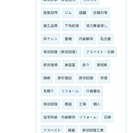
尾張旭市
ジム
店舗
近隣対策
施工品質
下地処理
協力業者探し
床ケレン
重機
内装解体
名古屋
現状回復（原状回復）
アスベスト・石綿
原状復帰
美容室
斫り
愛知県
岡崎
原形復旧
原状回復
修復
見積り
リフォーム
什器撤去
現状回復
商店
工場
個人
住宅改装 内装解体 リフォーム
石綿
アスベスト
建屋
原状回復工事