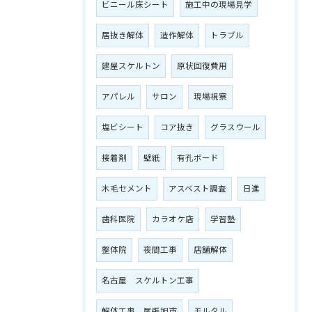
ビニール床シート
施工中の現場見学
居抜き解体
造作解体
トラブル
建屋スケルトン
原状回復費用
アパレル
サロン
現場視察
塩ビシート
コア抜き
グラスウール
接着剤
壁紙
有孔ボード
木毛セメント
アスベスト調査
日進
歯科医院
カラオケ店
学習塾
整体院
夜間工事
店舗解体
名古屋 スケルトン工事
解体工事 尾張旭市
モルタル