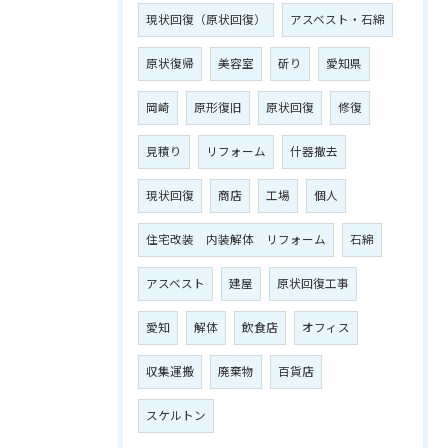
現状回復（原状回復）
アスベスト・石綿
原状復帰
美容室
斫り
愛知県
岡崎
原形復旧
原状回復
修復
見積り
リフォーム
什器撤去
現状回復
商店
工場
個人
住宅改装 内装解体 リフォーム
石綿
アスベスト
建屋
原状回復工事
愛知
解体
飲食店
オフィス
収集運搬
廃棄物
百貨店
スケルトン