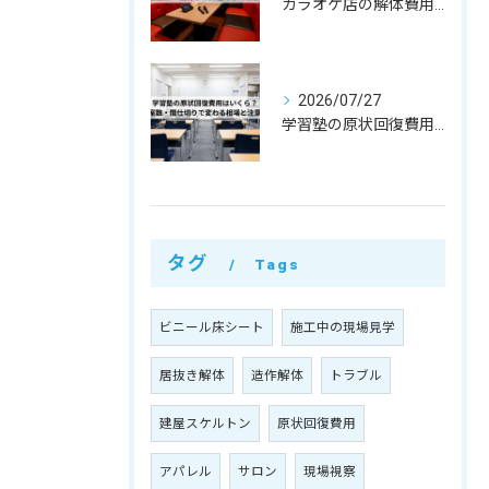
カラオケ店の解体費用相場はいくら？個室数・機材リース返却まで解説
2026/07/27
学習塾の原状回復費用はいくら？教室数・間仕切りで変わる相場と注意点
タグ
Tags
ビニール床シート
施工中の現場見学
居抜き解体
造作解体
トラブル
建屋スケルトン
原状回復費用
アパレル
サロン
現場視察