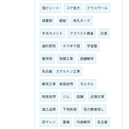
塩ビシート
コア抜き
グラスウール
接着剤
壁紙
有孔ボード
木毛セメント
アスベスト調査
日進
歯科医院
カラオケ店
学習塾
整体院
夜間工事
店舗解体
名古屋 スケルトン工事
解体工事 尾張旭市
モルタル
尾張旭市
ジム
店舗
近隣対策
施工品質
下地処理
協力業者探し
床ケレン
重機
内装解体
名古屋