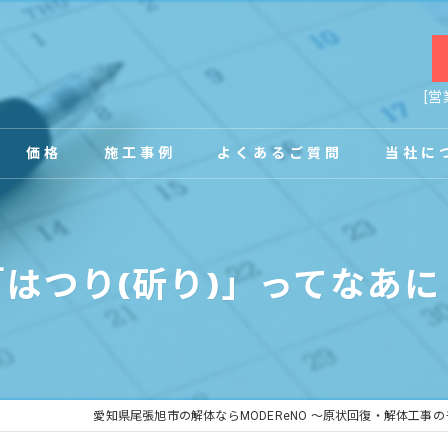
[営
価格
施工事例
よくあるご質問
当社に
お客様の声
店舗
「はつり(斫り)」ってなあに
事務所
内装
原状回復
愛知県尾張旭市の解体ならMODEReNO ～原状回復・解体工事
工場