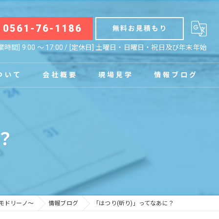
0561-76-1186
無料お見積もり
業時間] 9:00 〜 17:00 / [定休日] 土曜日・日曜日・祝日及び年末年始
ついて
会社概要
現場見学
情報ブログ
拠点
お知らせ
？
コラム
のモドリーノ～
情報ブログ
「はつり(斫り)」ってなあに？