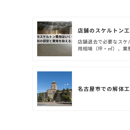
店舗退去で必要なスケ
用相場（坪・㎡）、業