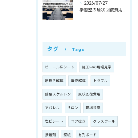
2026/07/27
学習塾の原状回復費用はいくら？教室数・間仕切りで変わる相場と注意点
タグ
Tags
ビニール床シート
施工中の現場見学
居抜き解体
造作解体
トラブル
建屋スケルトン
原状回復費用
アパレル
サロン
現場視察
塩ビシート
コア抜き
グラスウール
接着剤
壁紙
有孔ボード