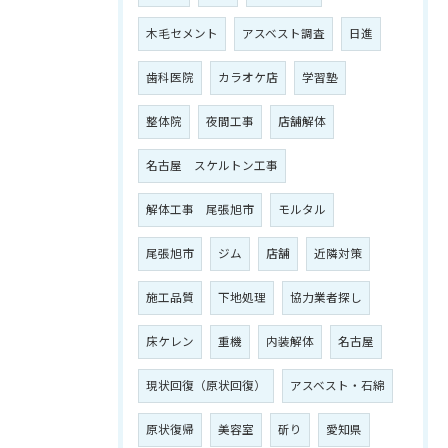
木毛セメント
アスベスト調査
日進
歯科医院
カラオケ店
学習塾
整体院
夜間工事
店舗解体
名古屋 スケルトン工事
解体工事 尾張旭市
モルタル
尾張旭市
ジム
店舗
近隣対策
施工品質
下地処理
協力業者探し
床ケレン
重機
内装解体
名古屋
現状回復（原状回復）
アスベスト・石綿
原状復帰
美容室
斫り
愛知県