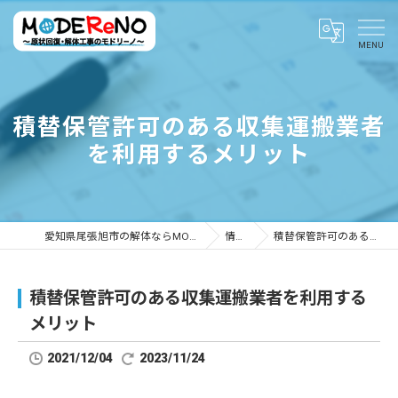
積替保管許可のある収集運搬業者
を利用するメリット
愛知県尾張旭市の解体ならMODEReNO ～原状回復・解体工事のモドリーノ～
情報ブログ
積替保管許可のある収集運搬業者を利用するメリット
積替保管許可のある収集運搬業者を利用する
メリット
2021/12/04
2023/11/24