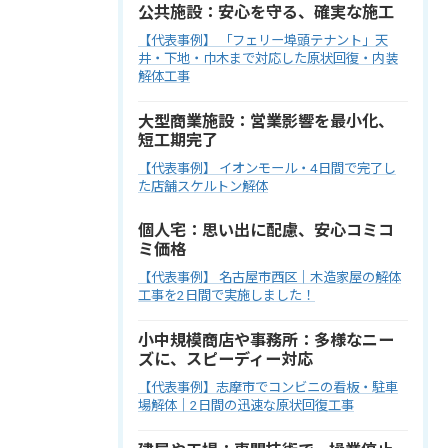
公共施設：安心を守る、確実な施工
【代表事例】 「フェリー埠頭テナント」天
井・下地・巾木まで対応した原状回復・内装
解体工事
大型商業施設：営業影響を最小化、
短工期完了
【代表事例】 イオンモール・4日間で完了し
た店舗スケルトン解体
個人宅：思い出に配慮、安心コミコ
ミ価格
【代表事例】 名古屋市西区｜木造家屋の解体
工事を2日間で実施しました！
小中規模商店や事務所：多様なニー
ズに、スピーディー対応
【代表事例】志摩市でコンビニの看板・駐車
場解体｜2日間の迅速な原状回復工事