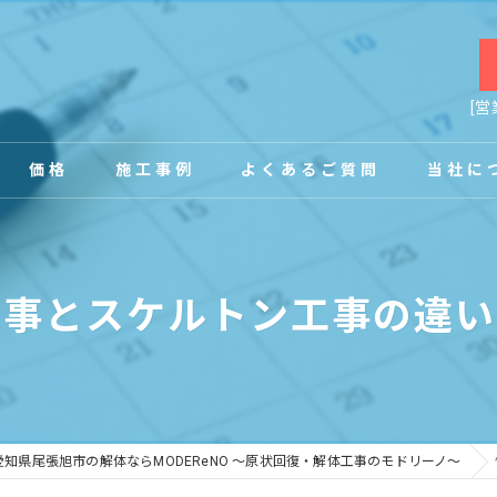
[営
価格
施工事例
よくあるご質問
当社に
お客様の声
店舗
工事とスケルトン工事の違い
事務所
内装
原状回復
愛知県尾張旭市の解体ならMODEReNO ～原状回復・解体工事のモドリーノ～
工場