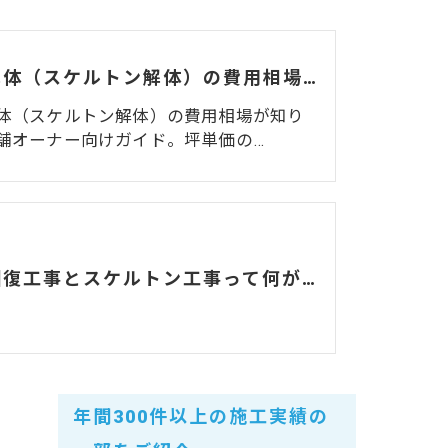
内装解体（スケルトン解体）の費用相場はいくら？【店舗・オフィス退去・原状回復の完全ガイド】
体（スケルトン解体）の費用相場が知り
舗オーナー向けガイド。坪単価の…
原状回復工事とスケルトン工事って何が違うの？プロが簡単解説！
年間300件以上の施工実績の