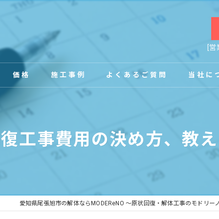
[営
価格
施工事例
よくあるご質問
当社に
お客様の声
店舗
回復工事費用の決め方、教え
事務所
内装
原状回復
愛知県尾張旭市の解体ならMODEReNO ～原状回復・解体工事のモドリー
工場