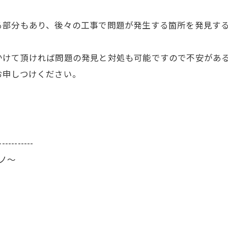
る部分もあり、後々の工事で問題が発生する箇所を発見す
かけて頂ければ問題の発見と対処も可能ですので不安があ
お申しつけください。
-----------
ーノ～