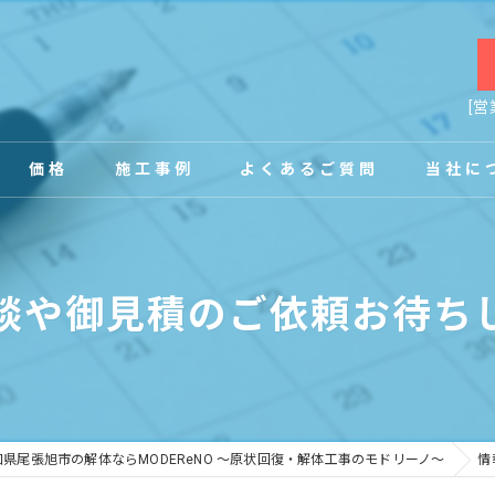
[営
価格
施工事例
よくあるご質問
当社に
お客様の声
店舗
談や御見積のご依頼お待ち
事務所
内装
原状回復
知県尾張旭市の解体ならMODEReNO ～原状回復・解体工事のモドリーノ～
情
工場