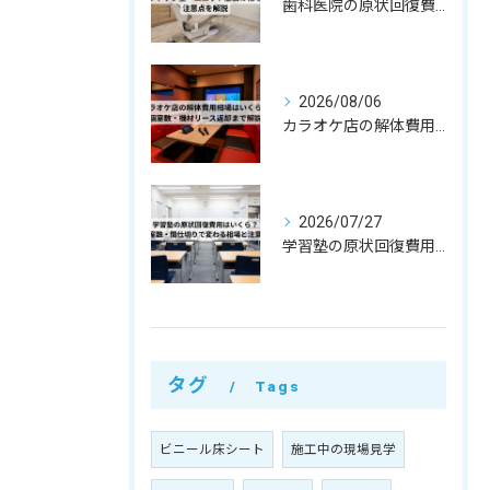
歯科医院の原状回復費用はいくら？レントゲン室・ユニット撤去の相場と注意点を解説
2026/08/06
カラオケ店の解体費用相場はいくら？個室数・機材リース返却まで解説
2026/07/27
学習塾の原状回復費用はいくら？教室数・間仕切りで変わる相場と注意点
タグ
Tags
ビニール床シート
施工中の現場見学