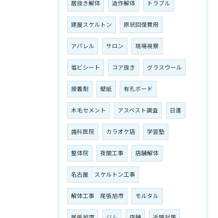
居抜き解体
造作解体
トラブル
建屋スケルトン
原状回復費用
アパレル
サロン
現場視察
塩ビシート
コア抜き
グラスウール
接着剤
壁紙
有孔ボード
木毛セメント
アスベスト調査
日進
歯科医院
カラオケ店
学習塾
整体院
夜間工事
店舗解体
名古屋 スケルトン工事
解体工事 尾張旭市
モルタル
尾張旭市
ジム
店舗
近隣対策