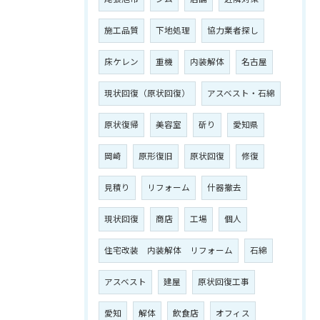
施工品質
下地処理
協力業者探し
床ケレン
重機
内装解体
名古屋
現状回復（原状回復）
アスベスト・石綿
原状復帰
美容室
斫り
愛知県
岡崎
原形復旧
原状回復
修復
見積り
リフォーム
什器撤去
現状回復
商店
工場
個人
住宅改装 内装解体 リフォーム
石綿
アスベスト
建屋
原状回復工事
愛知
解体
飲食店
オフィス