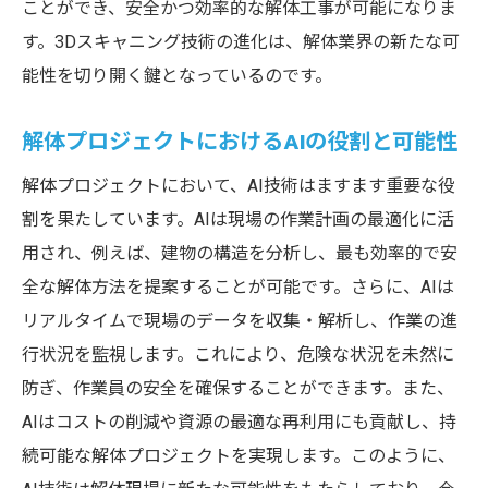
ことができ、安全かつ効率的な解体工事が可能になりま
技術革新による解体工程の変化とその影響
す。3Dスキャニング技術の進化は、解体業界の新たな可
最新技術と安全性が交錯する解体現場の舞台裏
能性を切り開く鍵となっているのです。
技術と安全が両立する現場運営の秘訣
最新技術が解体の安全性をどう高めるか
解体プロジェクトにおけるAIの役割と可能性
現場の裏側で動く無人技術の未来展望
解体プロジェクトにおいて、AI技術はますます重要な役
安全性を確保するための技術的工夫
割を果たしています。AIは現場の作業計画の最適化に活
解体現場での技術と安全性の相乗効果
用され、例えば、建物の構造を分析し、最も効率的で安
技術革新がもたらす安全性向上の具体例
全な解体方法を提案することが可能です。さらに、AIは
解体見学で未来の工事を予感させる技術と対策
リアルタイムで現場のデータを収集・解析し、作業の進
行状況を監視します。これにより、危険な状況を未然に
見学から学ぶ次世代の解体技術
防ぎ、作業員の安全を確保することができます。また、
未来を見据えた解体作業の安全対策
AIはコストの削減や資源の最適な再利用にも貢献し、持
現場見学で得る技術的インスピレーション
続可能な解体プロジェクトを実現します。このように、
持続可能な解体技術の可能性