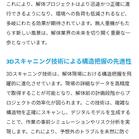
これにより、解体プロジェクトはより迅速かつ正確に進
化
行できるようになり、環境への負荷も低減されるなど、
解体現場における危険要因の事前特定と対
多岐にわたる効果が期待されています。無人重機がもた
策
らす新しい風景は、解体業界の未来を切り開く重要な一
安全管理体制の進化とその意義
歩となっています。
解体現場で体感する無人重機と3Dスキャニング
の実力
3Dスキャニング技術による構造把握の先進性
無人重機の動作メカニズムとその利点
3Dスキャニング技術は、解体現場における構造把握を飛
3Dスキャニング技術が解体現場に与える革
躍的に進化させています。現場の詳細なデータを高精度
命
で取得することが可能となり、解体前の計画段階からプ
遠隔操作による精密な解体作業の実現
ロジェクトの効率化が図られます。この技術は、複雑な
最新技術を活用した解体計画の立案プロセ
構造物を正確にスキャンし、デジタルモデルを生成する
ス
ことで、作業の事前シミュレーションやリスク分析を実
現します。これにより、予想外のトラブルを未然に防ぐ
解体現場での無人技術の実用性と導入事例