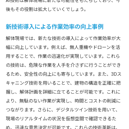
AI技術は解体現場に新たな可能性をもたらしており、今
見学で体感する未来の解体プロジェクト
後もその役割は拡大していくでしょう。
次世代技術が描く解体工事のビジョン
新技術導入による作業効率の向上事例
効率化を追求する解体技術の進化と見学の意義
作業効率化を支える最新技術の紹介
解体現場では、新たな技術の導入によって作業効率が大
見学で感じる無人重機の効率性
幅に向上しています。例えば、無人重機やドローンを活
3Dスキャニングがもたらすプロジェクト効
用することで、作業の迅速化が実現しています。これら
率化
の技術は、危険な作業を人手を介さずに行うことができ
るため、安全性の向上にも寄与しています。また、3Dス
効率的な解体を実現する技術的要素
キャニング技術を用いることで、建物の構造を正確に把
現場見学が教えてくれる効率化のポイント
握し、解体計画を詳細に立てることが可能です。これに
効率と安全を両立させるための技術革新
より、無駄のない作業が実現し、時間とコストの削減に
安全第一の解体見学で学ぶ無人技術の可能性
つながります。さらに、デジタルツイン技術を用いて、
無人技術が安全性を向上させる理由
現場のリアルタイムの状況を仮想空間で確認できるた
見学で知る無人技術の実用例
め、迅速な意思決定が可能です。これらの技術革新は、