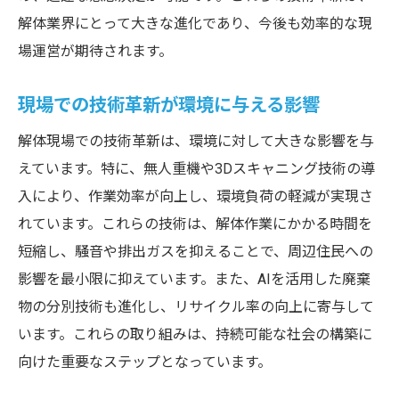
安全性確保のための無人技術の活用
解体業界にとって大きな進化であり、今後も効率的な現
場運営が期待されます。
無人化施工が変える安全管理の常識
無人技術を駆使した安全策の具体例
現場での技術革新が環境に与える影響
解体見学で体感する無人技術の安全性
解体現場での技術革新は、環境に対して大きな影響を与
解体現場見学で知る安全対策の新しい常識
えています。特に、無人重機や3Dスキャニング技術の導
現場見学で学ぶ安全対策の基礎
入により、作業効率が向上し、環境負荷の軽減が実現さ
最新の安全対策技術とその効果
れています。これらの技術は、解体作業にかかる時間を
解体現場での新しい安全管理手法
短縮し、騒音や排出ガスを抑えることで、周辺住民への
見学で知る安全性向上のための工夫
影響を最小限に抑えています。また、AIを活用した廃棄
現場見学がもたらす安全意識の変化
物の分別技術も進化し、リサイクル率の向上に寄与して
最新の安全対策が解体業界に与える影響
います。これらの取り組みは、持続可能な社会の構築に
向けた重要なステップとなっています。
内装解体の流れや工期について詳しく知りたい
方はこちらもご覧ください