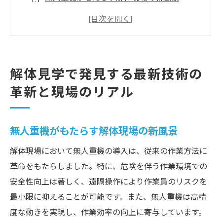
3Dスキャニング技術による構造把握の先進
性
解体プロジェクトにおけるAIの役割と可能
性
解体見学で発見する最新技術の
新技術導入による作業効率の向上事例
革新と現場のリアル
現場での技術革新が環境に与える影響
最新技術が解体業界にもたらす未来展望
無人重機がもたらす解体現場の新風景
現場見学で知る解体作業の安全対策と技術の進
化
解体現場において無人重機の導入は、従来の作業方法に
最新の安全装備とその効果
革命をもたらしました。特に、危険を伴う作業環境での
安全性向上は著しく、遠隔操作により作業員のリスクを
無人化施工で変わる作業員の安全管理
最小限に抑えることが可能です。また、無人重機は高精
3Dスキャニングによる安全性向上の実例
度な動きを実現し、作業効率の向上に寄与しています。
リアルタイム監視技術の導入と安全性の強