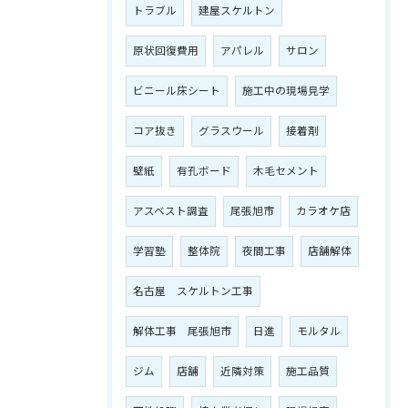
トラブル
建屋スケルトン
原状回復費用
アパレル
サロン
ビニール床シート
施工中の現場見学
コア抜き
グラスウール
接着剤
壁紙
有孔ボード
木毛セメント
アスベスト調査
尾張旭市
カラオケ店
学習塾
整体院
夜間工事
店舗解体
名古屋 スケルトン工事
解体工事 尾張旭市
日進
モルタル
ジム
店舗
近隣対策
施工品質