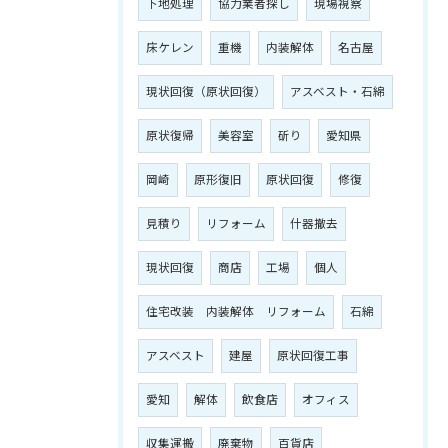
下地処理
協力業者探し
現場視察
床ケレン
重機
内装解体
名古屋
現状回復（原状回復）
アスベスト・石綿
原状復帰
美容室
斫り
愛知県
岡崎
原形復旧
原状回復
修復
見積り
リフォーム
什器撤去
現状回復
商店
工場
個人
住宅改装 内装解体 リフォーム
石綿
アスベスト
建屋
原状回復工事
愛知
解体
飲食店
オフィス
収集運搬
廃棄物
百貨店