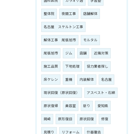
歯科医院
カラオケ店
学習塾
整体院
夜間工事
店舗解体
名古屋 スケルトン工事
解体工事 尾張旭市
モルタル
尾張旭市
ジム
店舗
近隣対策
施工品質
下地処理
協力業者探し
床ケレン
重機
内装解体
名古屋
現状回復（原状回復）
アスベスト・石綿
原状復帰
美容室
斫り
愛知県
岡崎
原形復旧
原状回復
修復
見積り
リフォーム
什器撤去