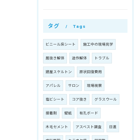
タグ
Tags
ビニール床シート
施工中の現場見学
居抜き解体
造作解体
トラブル
建屋スケルトン
原状回復費用
アパレル
サロン
現場視察
塩ビシート
コア抜き
グラスウール
接着剤
壁紙
有孔ボード
木毛セメント
アスベスト調査
日進