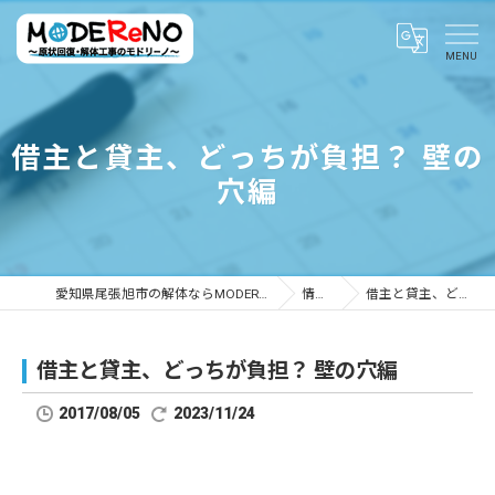
借主と貸主、どっちが負担？ 壁の
穴編
愛知県尾張旭市の解体ならMODEReNO ～原状回復・解体工事のモドリーノ～
情報ブログ
借主と貸主、どっちが負担？ 壁の穴編
借主と貸主、どっちが負担？ 壁の穴編
2017/08/05
2023/11/24