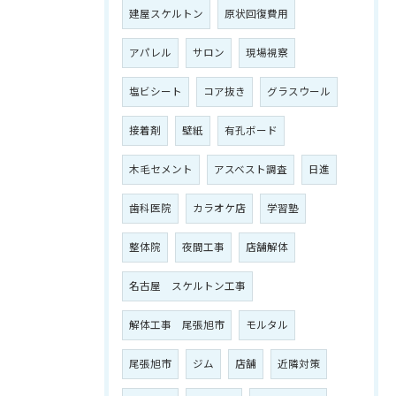
建屋スケルトン
原状回復費用
アパレル
サロン
現場視察
塩ビシート
コア抜き
グラスウール
接着剤
壁紙
有孔ボード
木毛セメント
アスベスト調査
日進
歯科医院
カラオケ店
学習塾
整体院
夜間工事
店舗解体
名古屋 スケルトン工事
解体工事 尾張旭市
モルタル
尾張旭市
ジム
店舗
近隣対策