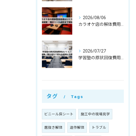
2026/08/06
カラオケ店の解体費用相場はいくら？個室数・機材リース返却まで解説
2026/07/27
学習塾の原状回復費用はいくら？教室数・間仕切りで変わる相場と注意点
タグ
Tags
ビニール床シート
施工中の現場見学
居抜き解体
造作解体
トラブル