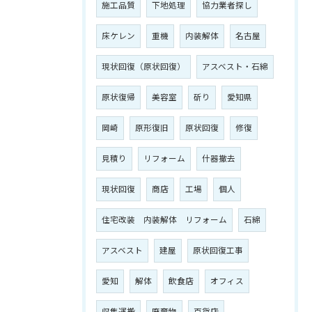
施工品質
下地処理
協力業者探し
床ケレン
重機
内装解体
名古屋
現状回復（原状回復）
アスベスト・石綿
原状復帰
美容室
斫り
愛知県
岡崎
原形復旧
原状回復
修復
見積り
リフォーム
什器撤去
現状回復
商店
工場
個人
住宅改装 内装解体 リフォーム
石綿
アスベスト
建屋
原状回復工事
愛知
解体
飲食店
オフィス