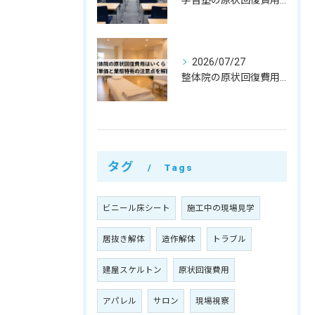
学習塾の原状回復費用はいくら？教室数・間仕切りで変わる相場と注意点
2026/07/27
整体院の原状回復費用はいくら？坪単価・㎡単価と業態特有の注意点を解説
タグ
Tags
ビニール床シート
施工中の現場見学
居抜き解体
造作解体
トラブル
建屋スケルトン
原状回復費用
アパレル
サロン
現場視察