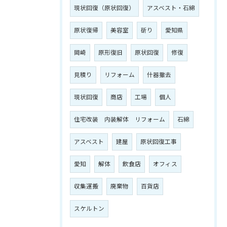
現状回復（原状回復）
アスベスト・石綿
原状復帰
美容室
斫り
愛知県
岡崎
原形復旧
原状回復
修復
見積り
リフォーム
什器撤去
現状回復
商店
工場
個人
住宅改装 内装解体 リフォーム
石綿
アスベスト
建屋
原状回復工事
愛知
解体
飲食店
オフィス
収集運搬
廃棄物
百貨店
スケルトン