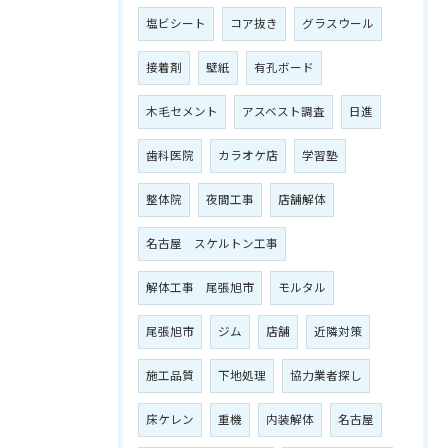
塩ビシート
コア抜き
グラスウール
接着剤
壁紙
有孔ボード
木毛セメント
アスベスト調査
日進
歯科医院
カラオケ店
学習塾
整体院
夜間工事
店舗解体
名古屋 スケルトン工事
解体工事 尾張旭市
モルタル
尾張旭市
ジム
店舗
近隣対策
施工品質
下地処理
協力業者探し
床ケレン
重機
内装解体
名古屋