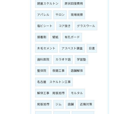
建屋スケルトン
原状回復費用
アパレル
サロン
現場視察
塩ビシート
コア抜き
グラスウール
接着剤
壁紙
有孔ボード
木毛セメント
アスベスト調査
日進
歯科医院
カラオケ店
学習塾
整体院
夜間工事
店舗解体
名古屋 スケルトン工事
解体工事 尾張旭市
モルタル
尾張旭市
ジム
店舗
近隣対策