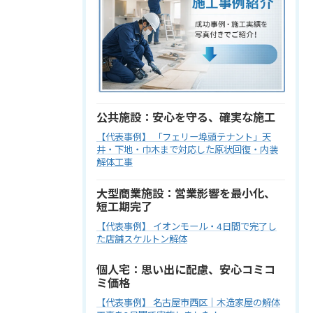
公共施設：安心を守る、確実な施工
【代表事例】 「フェリー埠頭テナント」天
井・下地・巾木まで対応した原状回復・内装
解体工事
大型商業施設：営業影響を最小化、
短工期完了
【代表事例】 イオンモール・4日間で完了し
た店舗スケルトン解体
個人宅：思い出に配慮、安心コミコ
ミ価格
【代表事例】 名古屋市西区｜木造家屋の解体