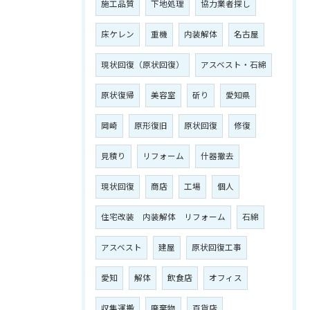
施工品質
下地処理
協力業者探し
床ケレン
重機
内装解体
名古屋
現状回復（原状回復）
アスベスト・石綿
原状復帰
美容室
斫り
愛知県
岡崎
原形復旧
原状回復
修復
見積り
リフォーム
什器撤去
現状回復
商店
工場
個人
住宅改装 内装解体 リフォーム
石綿
アスベスト
建屋
原状回復工事
愛知
解体
飲食店
オフィス
収集運搬
廃棄物
百貨店