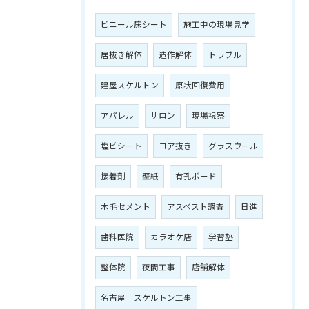
ビニール床シート
施工中の現場見学
居抜き解体
造作解体
トラブル
建屋スケルトン
原状回復費用
アパレル
サロン
現場視察
塩ビシート
コア抜き
グラスウール
接着剤
壁紙
有孔ボード
木毛セメント
アスベスト調査
日進
歯科医院
カラオケ店
学習塾
整体院
夜間工事
店舗解体
名古屋 スケルトン工事