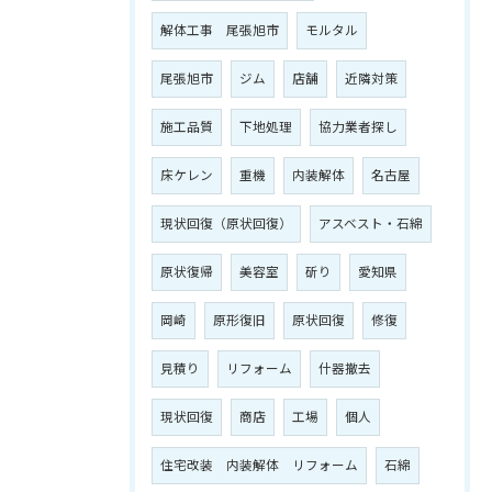
解体工事 尾張旭市
モルタル
尾張旭市
ジム
店舗
近隣対策
施工品質
下地処理
協力業者探し
床ケレン
重機
内装解体
名古屋
現状回復（原状回復）
アスベスト・石綿
原状復帰
美容室
斫り
愛知県
岡崎
原形復旧
原状回復
修復
見積り
リフォーム
什器撤去
現状回復
商店
工場
個人
住宅改装 内装解体 リフォーム
石綿