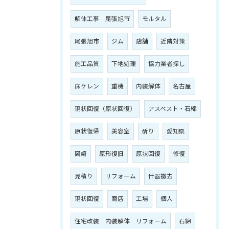
解体工事 尾張旭市
モルタル
尾張旭市
ジム
店舗
近隣対策
施工品質
下地処理
協力業者探し
床ケレン
重機
内装解体
名古屋
現状回復（原状回復）
アスベスト・石綿
原状復帰
美容室
斫り
愛知県
岡崎
原形復旧
原状回復
修復
見積り
リフォーム
什器撤去
現状回復
商店
工場
個人
住宅改装 内装解体 リフォーム
石綿