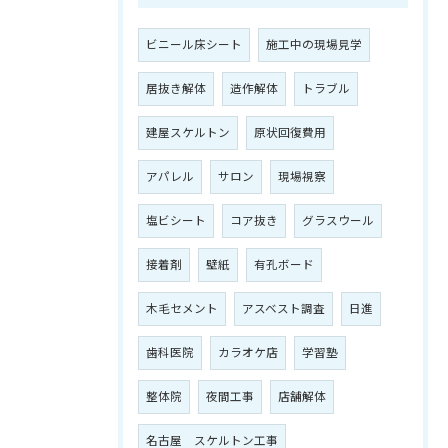
ビニール床シート
施工中の現場見学
居抜き解体
造作解体
トラブル
建屋スケルトン
原状回復費用
アパレル
サロン
現場視察
塩ビシート
コア抜き
グラスウール
接着剤
壁紙
有孔ボード
木毛セメント
アスベスト調査
日進
歯科医院
カラオケ店
学習塾
整体院
夜間工事
店舗解体
名古屋 スケルトン工事