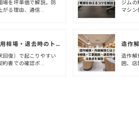
相場を坪単価で解説。防
ジムの
上がる理由、通信…
マシン
居抜き解体とは？費用相場・退去時のトラブル・注意点をわかりやすく解説
状回復）で起こりやすい
造作解
契約書での確認ポ…
囲、店