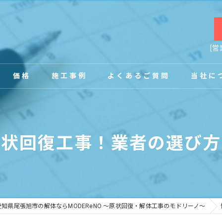
[営
価格
施工事例
よくあるご質問
当社に
お客様の声
店舗
原状回復工事！業者の選び方
事務所
内装
原状回復
愛知県尾張旭市の解体ならMODEReNO ～原状回復・解体工事のモドリーノ～
工場