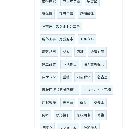
歯科医院
カラオケ店
学習塾
整体院
夜間工事
店舗解体
名古屋 スケルトン工事
解体工事 尾張旭市
モルタル
尾張旭市
ジム
店舗
近隣対策
施工品質
下地処理
協力業者探し
床ケレン
重機
内装解体
名古屋
現状回復（原状回復）
アスベスト・石綿
原状復帰
美容室
斫り
愛知県
岡崎
原形復旧
原状回復
修復
見積り
リフォーム
什器撤去