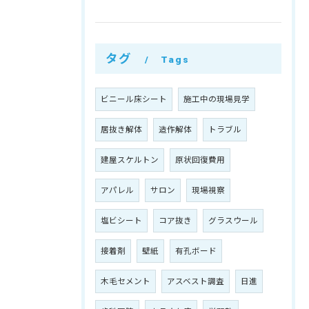
タグ
Tags
ビニール床シート
施工中の現場見学
居抜き解体
造作解体
トラブル
建屋スケルトン
原状回復費用
アパレル
サロン
現場視察
塩ビシート
コア抜き
グラスウール
接着剤
壁紙
有孔ボード
木毛セメント
アスベスト調査
日進