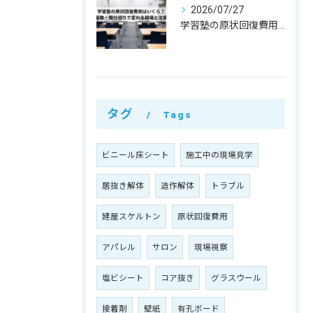
2026/07/27
学習塾の原状回復費用はいくら？教室数・間仕切りで変わる相場と注意点
タグ
Tags
ビニール床シート
施工中の現場見学
居抜き解体
造作解体
トラブル
建屋スケルトン
原状回復費用
アパレル
サロン
現場視察
塩ビシート
コア抜き
グラスウール
接着剤
壁紙
有孔ボード