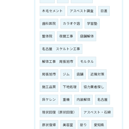
木毛セメント
アスベスト調査
日進
歯科医院
カラオケ店
学習塾
整体院
夜間工事
店舗解体
名古屋 スケルトン工事
解体工事 尾張旭市
モルタル
尾張旭市
ジム
店舗
近隣対策
施工品質
下地処理
協力業者探し
床ケレン
重機
内装解体
名古屋
現状回復（原状回復）
アスベスト・石綿
原状復帰
美容室
斫り
愛知県