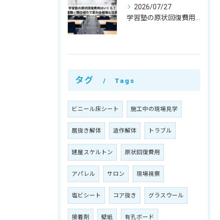
2026/07/27
学習塾の原状回復費用はいくら？教室数・間仕切りで変わる相場と注意点
タグ
Tags
ビニール床シート
施工中の現場見学
居抜き解体
造作解体
トラブル
建屋スケルトン
原状回復費用
アパレル
サロン
現場視察
塩ビシート
コア抜き
グラスウール
接着剤
壁紙
有孔ボード