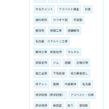
木毛セメント
アスベスト調査
日進
歯科医院
カラオケ店
学習塾
整体院
夜間工事
店舗解体
名古屋 スケルトン工事
解体工事 尾張旭市
モルタル
尾張旭市
ジム
店舗
近隣対策
施工品質
下地処理
協力業者探し
床ケレン
重機
内装解体
名古屋
現状回復（原状回復）
アスベスト・石綿
原状復帰
美容室
斫り
愛知県