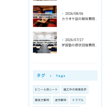
2026/08/06
カラオケ店の解体費用相場はいくら？個室数・機材リース返却まで解説
2026/07/27
学習塾の原状回復費用はいくら？教室数・間仕切りで変わる相場と注意点
タグ
Tags
ビニール床シート
施工中の現場見学
居抜き解体
造作解体
トラブル