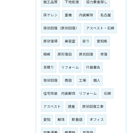
施工品質
下地処理
協力業者探し
床ケレン
重機
内装解体
名古屋
現状回復（原状回復）
アスベスト・石綿
原状復帰
美容室
斫り
愛知県
岡崎
原形復旧
原状回復
修復
見積り
リフォーム
什器撤去
現状回復
商店
工場
個人
住宅改装 内装解体 リフォーム
石綿
アスベスト
建屋
原状回復工事
愛知
解体
飲食店
オフィス
収集運搬
廃棄物
百貨店