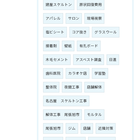
建屋スケルトン
原状回復費用
アパレル
サロン
現場視察
塩ビシート
コア抜き
グラスウール
接着剤
壁紙
有孔ボード
木毛セメント
アスベスト調査
日進
歯科医院
カラオケ店
学習塾
整体院
夜間工事
店舗解体
名古屋 スケルトン工事
解体工事 尾張旭市
モルタル
尾張旭市
ジム
店舗
近隣対策