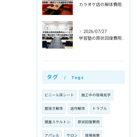
カラオケ店の解体費用相場はいくら？個室数・機材リース返却まで解説
2026/07/27
学習塾の原状回復費用はいくら？教室数・間仕切りで変わる相場と注意点
タグ
Tags
ビニール床シート
施工中の現場見学
居抜き解体
造作解体
トラブル
建屋スケルトン
原状回復費用
アパレル
サロン
現場視察