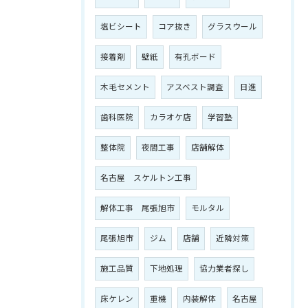
塩ビシート
コア抜き
グラスウール
接着剤
壁紙
有孔ボード
木毛セメント
アスベスト調査
日進
歯科医院
カラオケ店
学習塾
整体院
夜間工事
店舗解体
名古屋 スケルトン工事
解体工事 尾張旭市
モルタル
尾張旭市
ジム
店舗
近隣対策
施工品質
下地処理
協力業者探し
床ケレン
重機
内装解体
名古屋