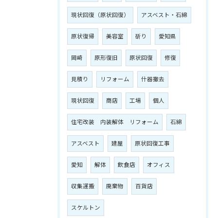
現状回復（原状回復）
アスベスト・石綿
原状復帰
美容室
斫り
愛知県
岡崎
原形復旧
原状回復
修復
見積り
リフォーム
什器撤去
現状回復
商店
工場
個人
住宅改装 内装解体 リフォーム
石綿
アスベスト
建屋
原状回復工事
愛知
解体
飲食店
オフィス
収集運搬
廃棄物
百貨店
スケルトン