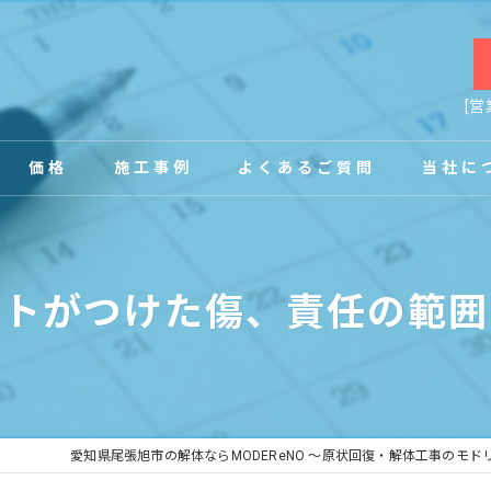
[営
価格
施工事例
よくあるご質問
当社に
お客様の声
店舗
ットがつけた傷、責任の範囲
事務所
内装
原状回復
愛知県尾張旭市の解体ならMODEReNO ～原状回復・解体工事のモド
工場