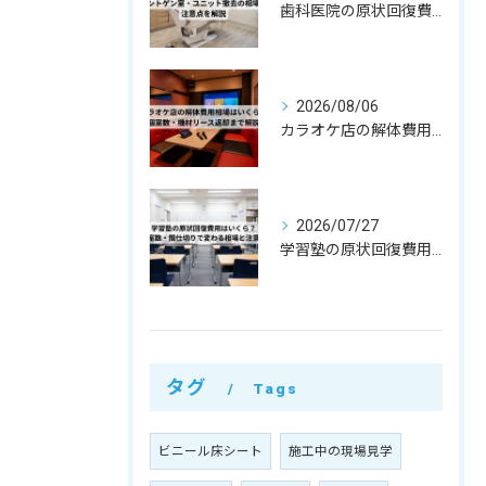
歯科医院の原状回復費用はいくら？レントゲン室・ユニット撤去の相場と注意点を解説
2026/08/06
カラオケ店の解体費用相場はいくら？個室数・機材リース返却まで解説
2026/07/27
学習塾の原状回復費用はいくら？教室数・間仕切りで変わる相場と注意点
タグ
Tags
ビニール床シート
施工中の現場見学