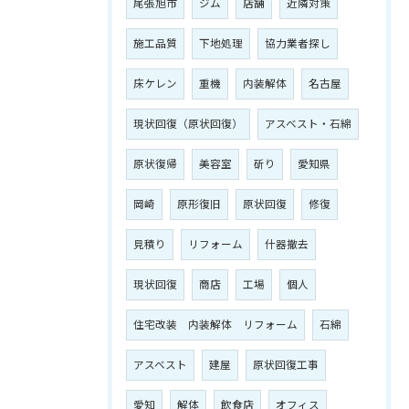
尾張旭市
ジム
店舗
近隣対策
施工品質
下地処理
協力業者探し
床ケレン
重機
内装解体
名古屋
現状回復（原状回復）
アスベスト・石綿
原状復帰
美容室
斫り
愛知県
岡崎
原形復旧
原状回復
修復
見積り
リフォーム
什器撤去
現状回復
商店
工場
個人
住宅改装 内装解体 リフォーム
石綿
アスベスト
建屋
原状回復工事
愛知
解体
飲食店
オフィス