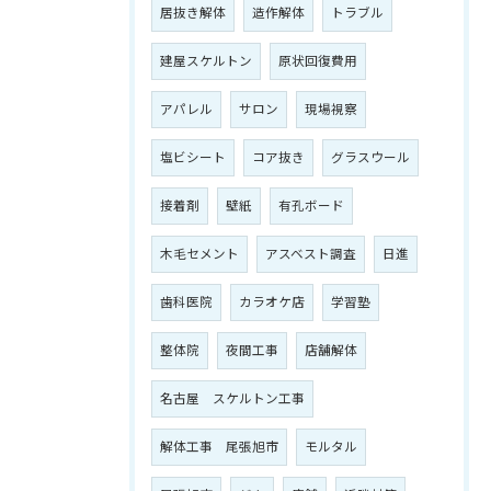
居抜き解体
造作解体
トラブル
建屋スケルトン
原状回復費用
アパレル
サロン
現場視察
塩ビシート
コア抜き
グラスウール
接着剤
壁紙
有孔ボード
木毛セメント
アスベスト調査
日進
歯科医院
カラオケ店
学習塾
整体院
夜間工事
店舗解体
名古屋 スケルトン工事
解体工事 尾張旭市
モルタル