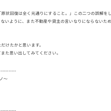
「原状回復は全く元通りにすること。」この二つの誤解を
らないように、また不動産や貸主の言いなりにならないた
ただけたかと思います。
てまた思い出してみてください。
-----------
ーノ～
-----------