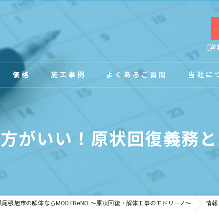
[営
価格
施工事例
よくあるご質問
当社に
お客様の声
店舗
た方がいい！原状回復義務と
事務所
内装
原状回復
県尾張旭市の解体ならMODEReNO ～原状回復・解体工事のモドリーノ～
情報
工場