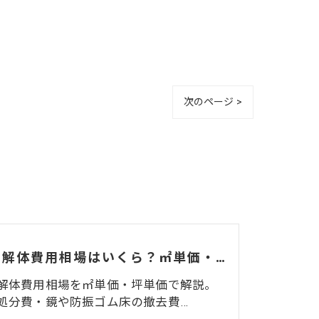
次のページ >
ジムの解体費用相場はいくら？㎡単価・坪単価・マシン処分費・費用を抑えるコツを解説
解体費用相場を㎡単価・坪単価で解説。
処分費・鏡や防振ゴム床の撤去費…