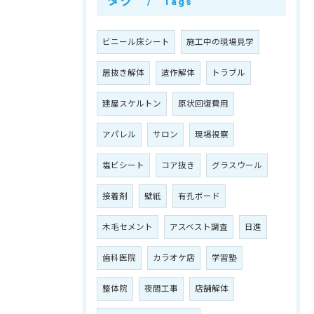
タグ
Tags
ビニール床シート
施工中の現場見学
居抜き解体
造作解体
トラブル
建屋スケルトン
原状回復費用
アパレル
サロン
現場視察
塩ビシート
コア抜き
グラスウール
接着剤
壁紙
有孔ボード
木毛セメント
アスベスト調査
日進
歯科医院
カラオケ店
学習塾
整体院
夜間工事
店舗解体