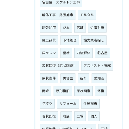
名古屋 スケルトン工事
解体工事 尾張旭市
モルタル
尾張旭市
ジム
店舗
近隣対策
施工品質
下地処理
協力業者探し
床ケレン
重機
内装解体
名古屋
現状回復（原状回復）
アスベスト・石綿
原状復帰
美容室
斫り
愛知県
岡崎
原形復旧
原状回復
修復
見積り
リフォーム
什器撤去
現状回復
商店
工場
個人