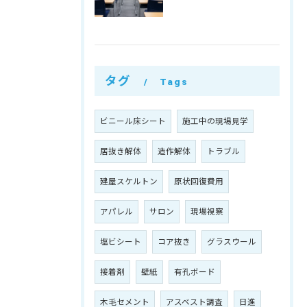
タグ
Tags
ビニール床シート
施工中の現場見学
居抜き解体
造作解体
トラブル
建屋スケルトン
原状回復費用
アパレル
サロン
現場視察
塩ビシート
コア抜き
グラスウール
接着剤
壁紙
有孔ボード
木毛セメント
アスベスト調査
日進