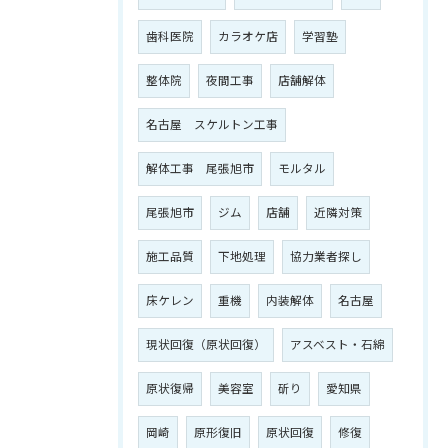
歯科医院
カラオケ店
学習塾
整体院
夜間工事
店舗解体
名古屋 スケルトン工事
解体工事 尾張旭市
モルタル
尾張旭市
ジム
店舗
近隣対策
施工品質
下地処理
協力業者探し
床ケレン
重機
内装解体
名古屋
現状回復（原状回復）
アスベスト・石綿
原状復帰
美容室
斫り
愛知県
岡崎
原形復旧
原状回復
修復