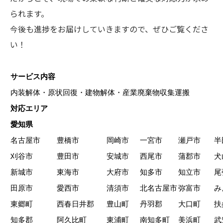
られます。
今後も進捗をお届けしていきますので、ぜひご覧くださ
い！
サービス内容
内装解体・原状回復・建物解体・産業廃棄物収集運搬
対応エリア
愛知県
名古屋市
豊橋市
岡崎市
一宮市
瀬戸市
半
刈谷市
豊田市
安城市
西尾市
蒲郡市
犬
新城市
東海市
大府市
知多市
知立市
尾
田原市
愛西市
清須市
北名古屋市
弥富市
み
東郷町
西春日井郡
豊山町
丹羽郡
大口町
扶
知多郡
阿久比町
東浦町
南知多町
美浜町
武