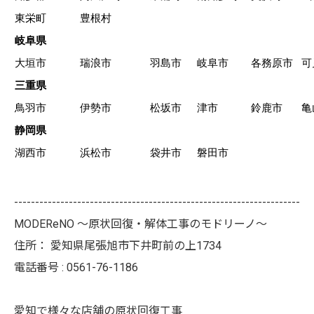
東栄町
豊根村
岐阜県
大垣市
瑞浪市
羽島市
岐阜市
各務原市
可
三重県
鳥羽市
伊勢市
松坂市
津市
鈴鹿市
亀
静岡県
湖西市
浜松市
袋井市
磐田市
--------------------------------------------------------------------
MODEReNO ～原状回復・解体工事のモドリーノ～
住所：
愛知県尾張旭市下井町前の上1734
電話番号 :
0561-76-1186
愛知で様々な店舗の原状回復工事