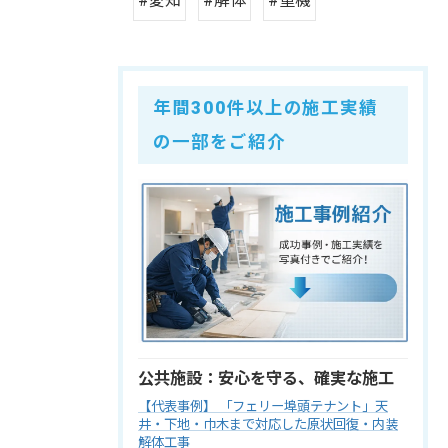
#愛知
#解体
#重機
年間300件以上の施工実績
の一部をご紹介
公共施設：安心を守る、確実な施工
【代表事例】 「フェリー埠頭テナント」天
井・下地・巾木まで対応した原状回復・内装
解体工事