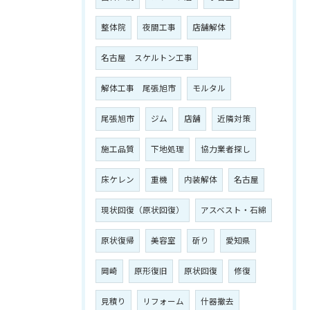
整体院
夜間工事
店舗解体
名古屋 スケルトン工事
解体工事 尾張旭市
モルタル
尾張旭市
ジム
店舗
近隣対策
施工品質
下地処理
協力業者探し
床ケレン
重機
内装解体
名古屋
現状回復（原状回復）
アスベスト・石綿
原状復帰
美容室
斫り
愛知県
岡崎
原形復旧
原状回復
修復
見積り
リフォーム
什器撤去