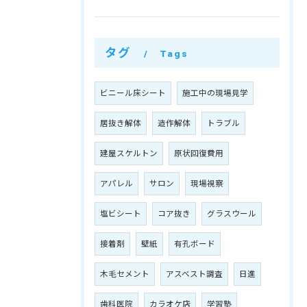
タグ
Tags
ビニール床シート
施工中の現場見学
居抜き解体
造作解体
トラブル
建屋スケルトン
原状回復費用
アパレル
サロン
現場視察
塩ビシート
コア抜き
グラスウール
接着剤
壁紙
有孔ボード
木毛セメント
アスベスト調査
日進
歯科医院
カラオケ店
学習塾