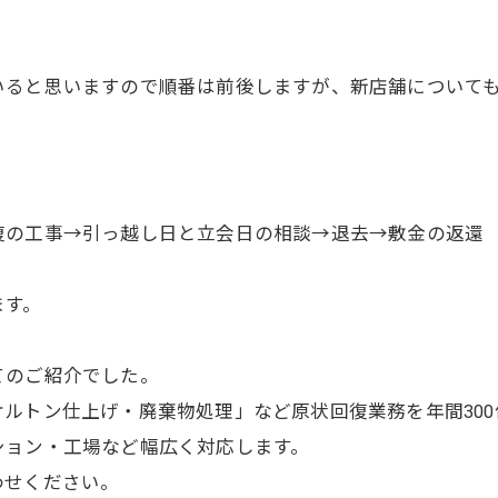
いると思いますので順番は前後しますが、新店舗について
復の工事→引っ越し日と立会日の相談→退去→敷金の返還
ます。
てのご紹介でした。
ルトン仕上げ・廃棄物処理」など原状回復業務を年間300
ション・工場など幅広く対応します。
わせください。