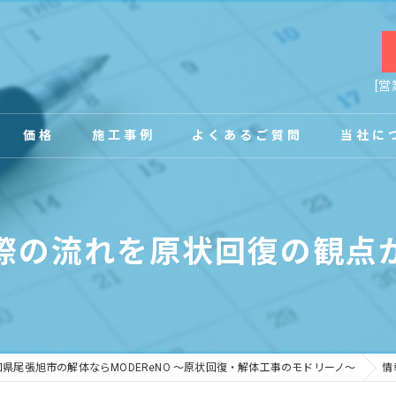
[営
価格
施工事例
よくあるご質問
当社に
お客様の声
店舗
際の流れを原状回復の観点
事務所
内装
原状回復
知県尾張旭市の解体ならMODEReNO ～原状回復・解体工事のモドリーノ～
情
工場