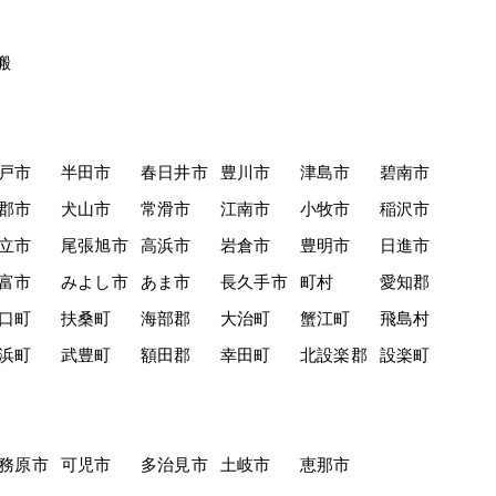
搬
戸市
半田市
春日井市
豊川市
津島市
碧南市
郡市
犬山市
常滑市
江南市
小牧市
稲沢市
立市
尾張旭市
高浜市
岩倉市
豊明市
日進市
富市
みよし市
あま市
長久手市
町村
愛知郡
口町
扶桑町
海部郡
大治町
蟹江町
飛島村
浜町
武豊町
額田郡
幸田町
北設楽郡
設楽町
務原市
可児市
多治見市
土岐市
恵那市