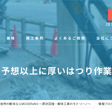
[営
価格
施工事例
よくあるご質問
当社に
お客様の声
店舗
– 予想以上に厚いはつり作
事務所
内装
原状回復
旭市の解体ならMODEReNO ～原状回復・解体工事のモドリーノ～
情報ブロ
工場