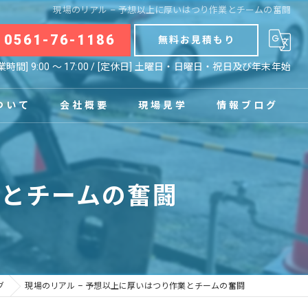
現場のリアル – 予想以上に厚いはつり作業とチームの奮闘
0561-76-1186
無料お見積もり
業時間] 9:00 〜 17:00 / [定休日] 土曜日・日曜日・祝日及び年末年始
ついて
会社概要
現場見学
情報ブログ
拠点
お知らせ
業とチームの奮闘
コラム
グ
現場のリアル – 予想以上に厚いはつり作業とチームの奮闘