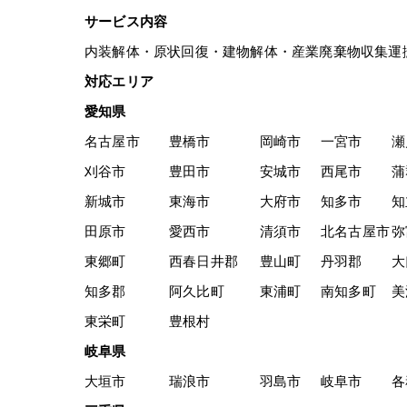
サービス内容
内装解体・原状回復・建物解体・産業廃棄物収集運
対応エリア
愛知県
名古屋市
豊橋市
岡崎市
一宮市
瀬
刈谷市
豊田市
安城市
西尾市
蒲
新城市
東海市
大府市
知多市
知
田原市
愛西市
清須市
北名古屋市
弥
東郷町
西春日井郡
豊山町
丹羽郡
大
知多郡
阿久比町
東浦町
南知多町
美
東栄町
豊根村
岐阜県
大垣市
瑞浪市
羽島市
岐阜市
各