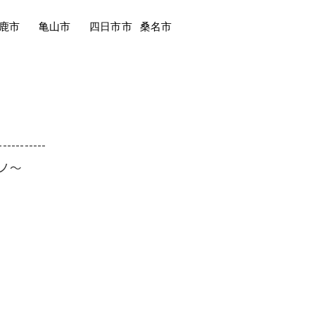
鹿市
亀山市
四日市市
桑名市
-----------
ーノ～