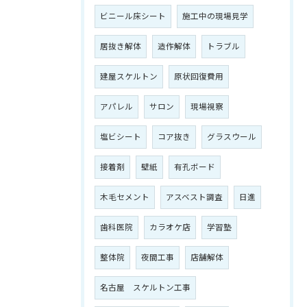
ビニール床シート
施工中の現場見学
居抜き解体
造作解体
トラブル
建屋スケルトン
原状回復費用
アパレル
サロン
現場視察
塩ビシート
コア抜き
グラスウール
接着剤
壁紙
有孔ボード
木毛セメント
アスベスト調査
日進
歯科医院
カラオケ店
学習塾
整体院
夜間工事
店舗解体
名古屋 スケルトン工事