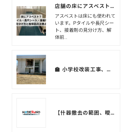
店舗の床にアスベスト？ビニル床タイル（Pタイル）・長尺シート（ビニル床シート）・接着剤の見分け方と解体前の注意点
アスベストは床にも使われて
います。Pタイルや長尺シー
ト、接着剤の見分け方、解
体前…
🏫 小学校改装工事、現場からのレポート
【什器撤去の範囲、曖昧になっていませんか？】原状回復との違いと、責任の境界をQ&Aでスッキリ解説！