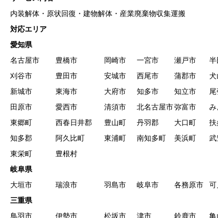
内装解体・原状回復・建物解体・産業廃棄物収集運搬
対応エリア
愛知県
名古屋市
豊橋市
岡崎市
一宮市
瀬戸市
半
刈谷市
豊田市
安城市
西尾市
蒲郡市
犬
新城市
東海市
大府市
知多市
知立市
尾
田原市
愛西市
清須市
北名古屋市
弥富市
み
東郷町
西春日井郡
豊山町
丹羽郡
大口町
扶
知多郡
阿久比町
東浦町
南知多町
美浜町
武
東栄町
豊根村
岐阜県
大垣市
瑞浪市
羽島市
岐阜市
各務原市
可
三重県
鳥羽市
伊勢市
松坂市
津市
鈴鹿市
亀