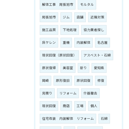
解体工事 尾張旭市
モルタル
尾張旭市
ジム
店舗
近隣対策
施工品質
下地処理
協力業者探し
床ケレン
重機
内装解体
名古屋
現状回復（原状回復）
アスベスト・石綿
原状復帰
美容室
斫り
愛知県
岡崎
原形復旧
原状回復
修復
見積り
リフォーム
什器撤去
現状回復
商店
工場
個人
住宅改装 内装解体 リフォーム
石綿