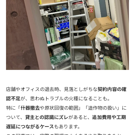
店舗やオフィスの退去時、見落としがちな
契約内容の確
認不足
が、思わぬトラブルの火種になることも。
特に「
什器撤去
や原状回復の範囲」「造作物の扱い」に
ついて、
貸主との認識にズレ
があると、
追加費用や工期
遅延につながるケース
もあります。