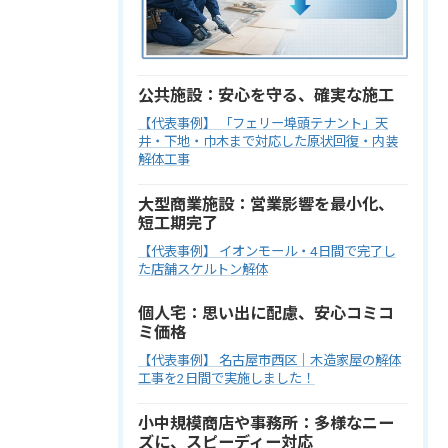
公共施設：安心を守る、確実な施工
【代表事例】 「フェリー埠頭テナント」天
井・下地・巾木まで対応した原状回復・内装
解体工事
大型商業施設：営業影響を最小化、
短工期完了
【代表事例】 イオンモール・4日間で完了し
た店舗スケルトン解体
個人宅：思い出に配慮、安心コミコ
ミ価格
【代表事例】 名古屋市西区｜木造家屋の解体
工事を2日間で実施しました！
小中規模商店や事務所：多様なニー
ズに、スピーディー対応