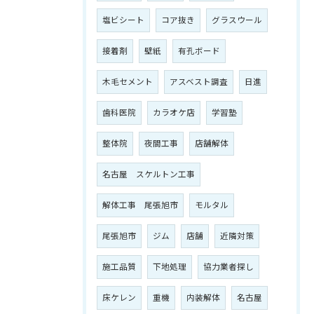
塩ビシート
コア抜き
グラスウール
接着剤
壁紙
有孔ボード
木毛セメント
アスベスト調査
日進
歯科医院
カラオケ店
学習塾
整体院
夜間工事
店舗解体
名古屋 スケルトン工事
解体工事 尾張旭市
モルタル
尾張旭市
ジム
店舗
近隣対策
施工品質
下地処理
協力業者探し
床ケレン
重機
内装解体
名古屋