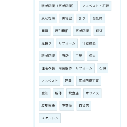
現状回復（原状回復）
アスベスト・石綿
原状復帰
美容室
斫り
愛知県
岡崎
原形復旧
原状回復
修復
見積り
リフォーム
什器撤去
現状回復
商店
工場
個人
住宅改装 内装解体 リフォーム
石綿
アスベスト
建屋
原状回復工事
愛知
解体
飲食店
オフィス
収集運搬
廃棄物
百貨店
スケルトン