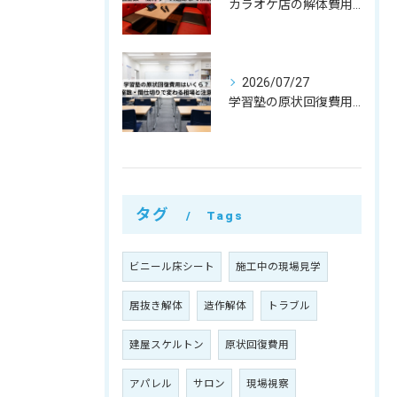
カラオケ店の解体費用相場はいくら？個室数・機材リース返却まで解説
2026/07/27
学習塾の原状回復費用はいくら？教室数・間仕切りで変わる相場と注意点
タグ
Tags
ビニール床シート
施工中の現場見学
居抜き解体
造作解体
トラブル
建屋スケルトン
原状回復費用
アパレル
サロン
現場視察