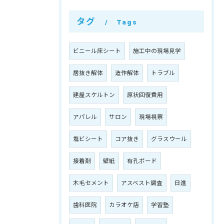
タグ
Tags
ビニール床シート
施工中の現場見学
居抜き解体
造作解体
トラブル
建屋スケルトン
原状回復費用
アパレル
サロン
現場視察
塩ビシート
コア抜き
グラスウール
接着剤
壁紙
有孔ボード
木毛セメント
アスベスト調査
日進
歯科医院
カラオケ店
学習塾