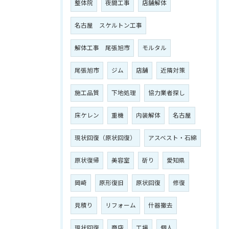
整体院
夜間工事
店舗解体
名古屋 スケルトン工事
解体工事 尾張旭市
モルタル
尾張旭市
ジム
店舗
近隣対策
施工品質
下地処理
協力業者探し
床ケレン
重機
内装解体
名古屋
現状回復（原状回復）
アスベスト・石綿
原状復帰
美容室
斫り
愛知県
岡崎
原形復旧
原状回復
修復
見積り
リフォーム
什器撤去
現状回復
商店
工場
個人