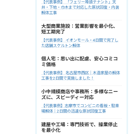
【代表事例】 「フェリー埠頭テナント」天
井・下地・巾木まで対応した原状回復・内装
解体工事
大型商業施設：営業影響を最小化、
短工期完了
【代表事例】 イオンモール・4日間で完了し
た店舗スケルトン解体
個人宅：思い出に配慮、安心コミコ
ミ価格
【代表事例】 名古屋市西区｜木造家屋の解体
工事を2日間で実施しました！
小中規模商店や事務所：多様なニー
ズに、スピーディー対応
【代表事例】志摩市でコンビニの看板・駐車
場解体｜2日間の迅速な原状回復工事
建屋や工場：専門技術で、操業停止
を最小化