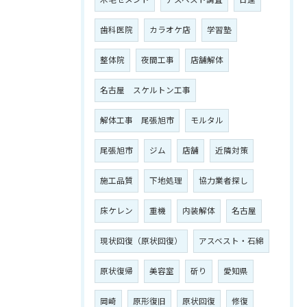
木毛セメント
アスベスト調査
日進
歯科医院
カラオケ店
学習塾
整体院
夜間工事
店舗解体
名古屋 スケルトン工事
解体工事 尾張旭市
モルタル
尾張旭市
ジム
店舗
近隣対策
施工品質
下地処理
協力業者探し
床ケレン
重機
内装解体
名古屋
現状回復（原状回復）
アスベスト・石綿
原状復帰
美容室
斫り
愛知県
岡崎
原形復旧
原状回復
修復