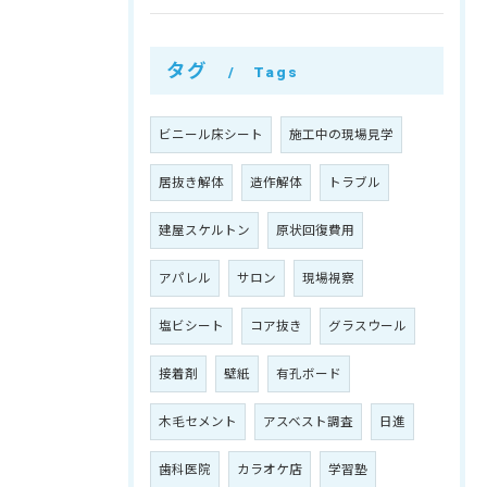
タグ
Tags
ビニール床シート
施工中の現場見学
居抜き解体
造作解体
トラブル
建屋スケルトン
原状回復費用
アパレル
サロン
現場視察
塩ビシート
コア抜き
グラスウール
接着剤
壁紙
有孔ボード
木毛セメント
アスベスト調査
日進
歯科医院
カラオケ店
学習塾