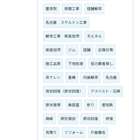
整体院
夜間工事
店舗解体
名古屋 スケルトン工事
解体工事 尾張旭市
モルタル
尾張旭市
ジム
店舗
近隣対策
施工品質
下地処理
協力業者探し
床ケレン
重機
内装解体
名古屋
現状回復（原状回復）
アスベスト・石綿
原状復帰
美容室
斫り
愛知県
岡崎
原形復旧
原状回復
修復
見積り
リフォーム
什器撤去