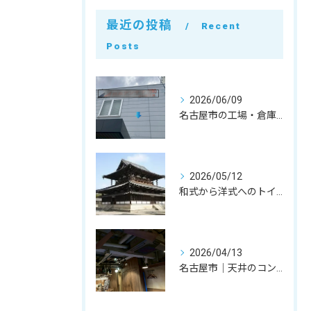
最近の投稿
Recent
Posts
2026/06/09
名古屋市の工場・倉庫・建屋解体｜実質3日のスピードスケルトン工事と原状回復の費用を抑えるコツ
2026/05/12
和式から洋式へのトイレ改修。奈良県法隆寺iセンターでのコア抜き・内装解体事例｜お得意様への特別対応
2026/04/13
名古屋市｜天井のコンクリートが落ちてきた！水漏れによる剥がれ（剥落）箇所の夜間ハツリ撤去事例