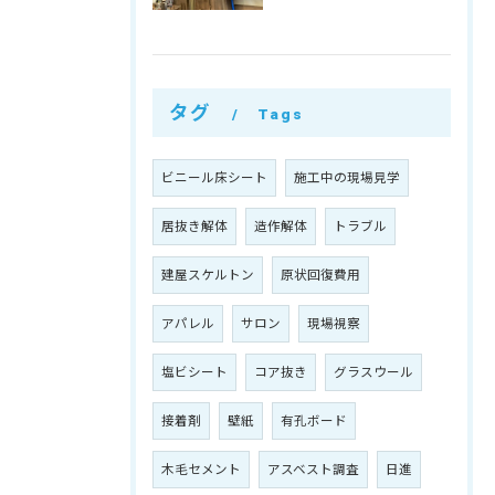
タグ
Tags
ビニール床シート
施工中の現場見学
居抜き解体
造作解体
トラブル
建屋スケルトン
原状回復費用
アパレル
サロン
現場視察
塩ビシート
コア抜き
グラスウール
接着剤
壁紙
有孔ボード
木毛セメント
アスベスト調査
日進