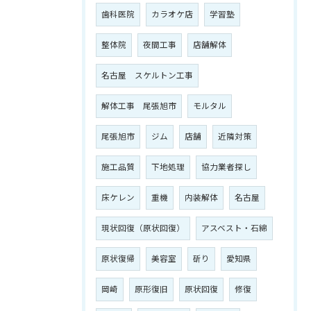
歯科医院
カラオケ店
学習塾
整体院
夜間工事
店舗解体
名古屋 スケルトン工事
解体工事 尾張旭市
モルタル
尾張旭市
ジム
店舗
近隣対策
施工品質
下地処理
協力業者探し
床ケレン
重機
内装解体
名古屋
現状回復（原状回復）
アスベスト・石綿
原状復帰
美容室
斫り
愛知県
岡崎
原形復旧
原状回復
修復