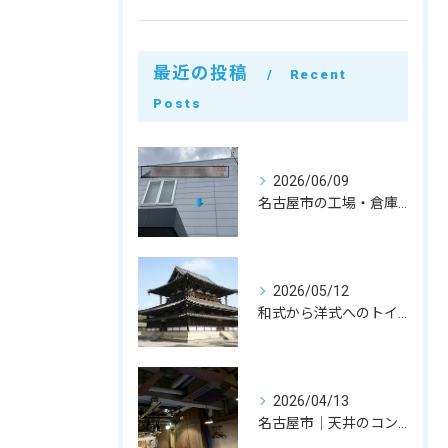
最近の投稿
Recent
Posts
2026/06/09
名古屋市の工場・倉庫・建屋解体｜実質3日のスピードスケルトン工事と原状回復の費用を抑えるコツ
2026/05/12
和式から洋式へのトイレ改修。奈良県法隆寺iセンターでのコア抜き・内装解体事例｜お得意様への特別対応
2026/04/13
名古屋市｜天井のコンクリートが落ちてきた！水漏れによる剥がれ（剥落）箇所の夜間ハツリ撤去事例