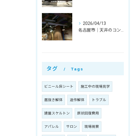
2026/04/13
名古屋市｜天井のコンクリートが落ちてきた！水漏れによる剥がれ（剥落）箇所の夜間ハツリ撤去事例
タグ
Tags
ビニール床シート
施工中の現場見学
居抜き解体
造作解体
トラブル
建屋スケルトン
原状回復費用
アパレル
サロン
現場視察