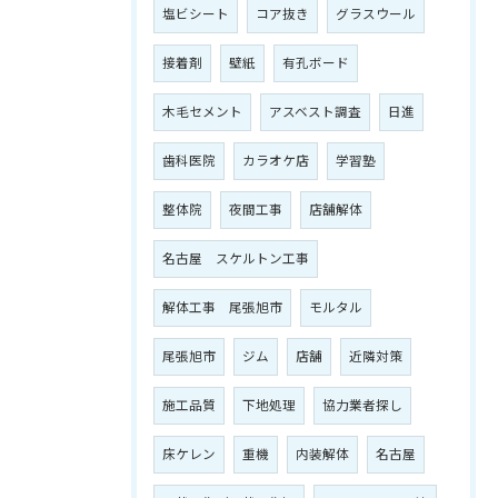
塩ビシート
コア抜き
グラスウール
接着剤
壁紙
有孔ボード
木毛セメント
アスベスト調査
日進
歯科医院
カラオケ店
学習塾
整体院
夜間工事
店舗解体
名古屋 スケルトン工事
解体工事 尾張旭市
モルタル
尾張旭市
ジム
店舗
近隣対策
施工品質
下地処理
協力業者探し
床ケレン
重機
内装解体
名古屋