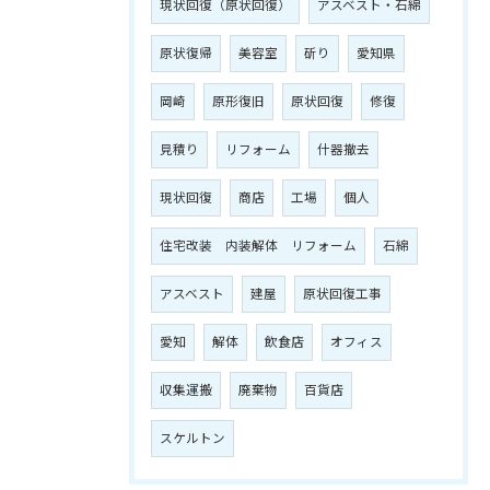
現状回復（原状回復）
アスベスト・石綿
原状復帰
美容室
斫り
愛知県
岡崎
原形復旧
原状回復
修復
見積り
リフォーム
什器撤去
現状回復
商店
工場
個人
住宅改装 内装解体 リフォーム
石綿
アスベスト
建屋
原状回復工事
愛知
解体
飲食店
オフィス
収集運搬
廃棄物
百貨店
スケルトン