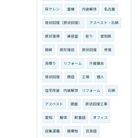
床ケレン
重機
内装解体
名古屋
現状回復（原状回復）
アスベスト・石綿
原状復帰
美容室
斫り
愛知県
岡崎
原形復旧
原状回復
修復
見積り
リフォーム
什器撤去
現状回復
商店
工場
個人
住宅改装 内装解体 リフォーム
石綿
アスベスト
建屋
原状回復工事
愛知
解体
飲食店
オフィス
収集運搬
廃棄物
百貨店