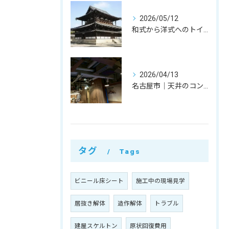
2026/05/12
和式から洋式へのトイレ改修。奈良県法隆寺iセンターでのコア抜き・内装解体事例｜お得意様への特別対応
2026/04/13
名古屋市｜天井のコンクリートが落ちてきた！水漏れによる剥がれ（剥落）箇所の夜間ハツリ撤去事例
タグ
Tags
ビニール床シート
施工中の現場見学
居抜き解体
造作解体
トラブル
建屋スケルトン
原状回復費用