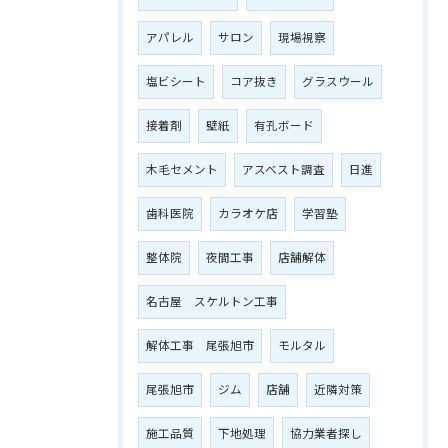
アパレル
サロン
現場視察
塩ビシート
コア抜き
グラスウール
接着剤
壁紙
有孔ボード
木毛セメント
アスベスト調査
日進
歯科医院
カラオケ店
学習塾
整体院
夜間工事
店舗解体
名古屋 スケルトン工事
解体工事 尾張旭市
モルタル
尾張旭市
ジム
店舗
近隣対策
施工品質
下地処理
協力業者探し