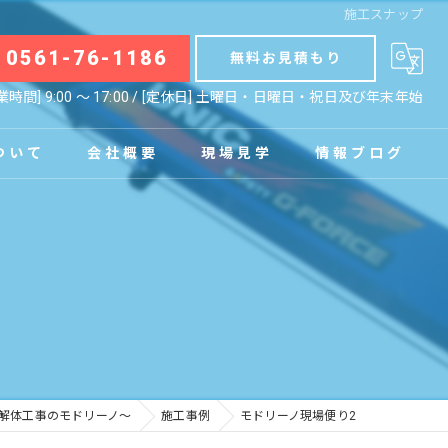
施工スナップ
0561-76-1186
無料お見積もり
業時間] 9:00 〜 17:00 / [定休日] 土曜日・日曜日・祝日及び年末年始
ついて
会社概要
現場見学
情報ブログ
拠点
お知らせ
コラム
・解体工事のモドリーノ～
施工事例
モドリーノ現場便り2