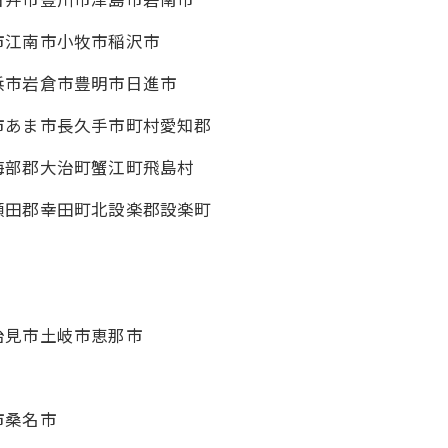
日井市豊川市津島市碧南市
市江南市小牧市稲沢市
浜市岩倉市豊明市日進市
市あま市長久手市町村愛知郡
海部郡大治町蟹江町飛島村
額田郡幸田町北設楽郡設楽町
治見市土岐市恵那市
市市桑名市