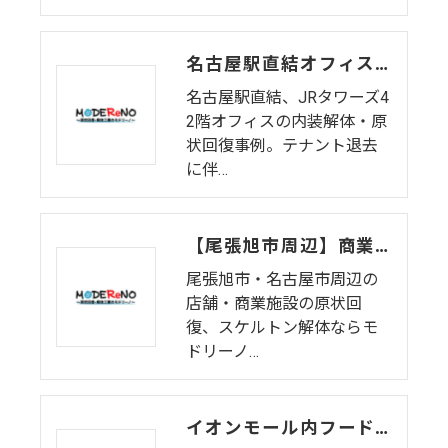
名古屋駅直結オフィスビル内装解体・原状回復工事（夜間対応）
名古屋駅直結、JRタワーズ4
2階オフィスの内装解体・原
状回復事例。テナント退去
に伴…
【尾張旭市周辺】商業施設の原状回復・内装解体(前編)仮囲い〜床ハツリ（日進市の実績） | モドリーノ
尾張旭市・名古屋市周辺の
店舗・商業施設の原状回
復、スケルトン解体ならモ
ドリーノ…
イオンモール内フードコート店舗の夜間撤去工事（三重県東員町）