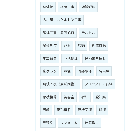
整体院
夜間工事
店舗解体
名古屋 スケルトン工事
解体工事 尾張旭市
モルタル
尾張旭市
ジム
店舗
近隣対策
施工品質
下地処理
協力業者探し
床ケレン
重機
内装解体
名古屋
現状回復（原状回復）
アスベスト・石綿
原状復帰
美容室
斫り
愛知県
岡崎
原形復旧
原状回復
修復
見積り
リフォーム
什器撤去