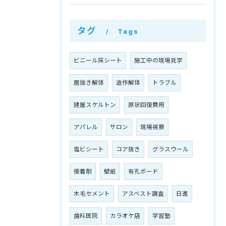
タグ
Tags
ビニール床シート
施工中の現場見学
居抜き解体
造作解体
トラブル
建屋スケルトン
原状回復費用
アパレル
サロン
現場視察
塩ビシート
コア抜き
グラスウール
接着剤
壁紙
有孔ボード
木毛セメント
アスベスト調査
日進
歯科医院
カラオケ店
学習塾