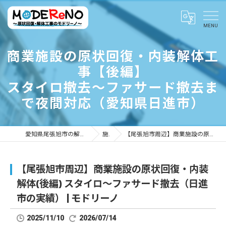
商業施設の原状回復・内装解体工
事【後編】
スタイロ撤去〜ファサード撤去ま
で夜間対応（愛知県日進市）
愛知県尾張旭市の解体ならMODEReNO ～原状回復・解体工事のモドリーノ～
施工事例
【尾張旭市周辺】商業施設の原状回復・内装解体(後編) スタイロ〜ファサード撤去（日進市の実績） | モドリーノ
【尾張旭市周辺】商業施設の原状回復・内装
解体(後編) スタイロ〜ファサード撤去（日進
市の実績） | モドリーノ
2025/11/10
2026/07/14