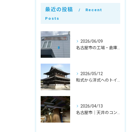
最近の投稿
Recent
Posts
2026/06/09
名古屋市の工場・倉庫・建屋解体｜実質3日のスピードスケルトン工事と原状回復の費用を抑えるコツ
2026/05/12
和式から洋式へのトイレ改修。奈良県法隆寺iセンターでのコア抜き・内装解体事例｜お得意様への特別対応
2026/04/13
名古屋市｜天井のコンクリートが落ちてきた！水漏れによる剥がれ（剥落）箇所の夜間ハツリ撤去事例