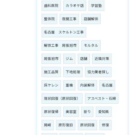
歯科医院
カラオケ店
学習塾
整体院
夜間工事
店舗解体
名古屋 スケルトン工事
解体工事 尾張旭市
モルタル
尾張旭市
ジム
店舗
近隣対策
施工品質
下地処理
協力業者探し
床ケレン
重機
内装解体
名古屋
現状回復（原状回復）
アスベスト・石綿
原状復帰
美容室
斫り
愛知県
岡崎
原形復旧
原状回復
修復