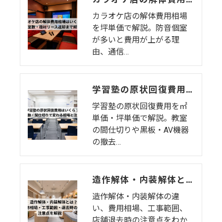
カラオケ店の解体費用相場
を坪単価で解説。防音個室
が多いと費用が上がる理
由、通信…
学習塾の原状回復費用はいくら？教室数・間仕切りで変わる相場と注意点
学習塾の原状回復費用を㎡
単価・坪単価で解説。教室
の間仕切りや黒板・AV機器
の撤去…
造作解体・内装解体とは？費用相場・工事範囲・退去時の注意点を解説
造作解体・内装解体の違
い、費用相場、工事範囲、
店舗退去時の注意点をわか