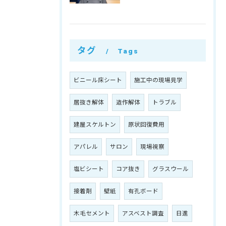
タグ
Tags
ビニール床シート
施工中の現場見学
居抜き解体
造作解体
トラブル
建屋スケルトン
原状回復費用
アパレル
サロン
現場視察
塩ビシート
コア抜き
グラスウール
接着剤
壁紙
有孔ボード
木毛セメント
アスベスト調査
日進