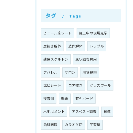
タグ
Tags
ビニール床シート
施工中の現場見学
居抜き解体
造作解体
トラブル
建屋スケルトン
原状回復費用
アパレル
サロン
現場視察
塩ビシート
コア抜き
グラスウール
接着剤
壁紙
有孔ボード
木毛セメント
アスベスト調査
日進
歯科医院
カラオケ店
学習塾