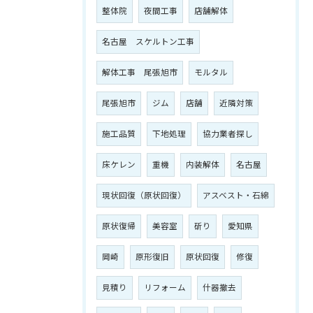
整体院
夜間工事
店舗解体
名古屋 スケルトン工事
解体工事 尾張旭市
モルタル
尾張旭市
ジム
店舗
近隣対策
施工品質
下地処理
協力業者探し
床ケレン
重機
内装解体
名古屋
現状回復（原状回復）
アスベスト・石綿
原状復帰
美容室
斫り
愛知県
岡崎
原形復旧
原状回復
修復
見積り
リフォーム
什器撤去