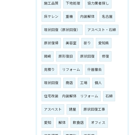
施工品質
下地処理
協力業者探し
床ケレン
重機
内装解体
名古屋
現状回復（原状回復）
アスベスト・石綿
原状復帰
美容室
斫り
愛知県
岡崎
原形復旧
原状回復
修復
見積り
リフォーム
什器撤去
現状回復
商店
工場
個人
住宅改装 内装解体 リフォーム
石綿
アスベスト
建屋
原状回復工事
愛知
解体
飲食店
オフィス