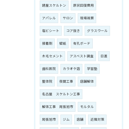
建屋スケルトン
原状回復費用
アパレル
サロン
現場視察
塩ビシート
コア抜き
グラスウール
接着剤
壁紙
有孔ボード
木毛セメント
アスベスト調査
日進
歯科医院
カラオケ店
学習塾
整体院
夜間工事
店舗解体
名古屋 スケルトン工事
解体工事 尾張旭市
モルタル
尾張旭市
ジム
店舗
近隣対策