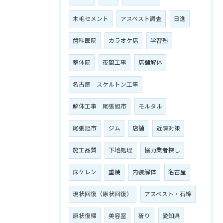
木毛セメント
アスベスト調査
日進
歯科医院
カラオケ店
学習塾
整体院
夜間工事
店舗解体
名古屋 スケルトン工事
解体工事 尾張旭市
モルタル
尾張旭市
ジム
店舗
近隣対策
施工品質
下地処理
協力業者探し
床ケレン
重機
内装解体
名古屋
現状回復（原状回復）
アスベスト・石綿
原状復帰
美容室
斫り
愛知県