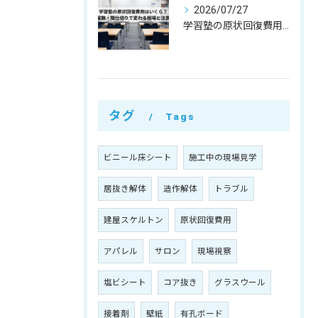
2026/07/27
学習塾の原状回復費用はいくら？教室数・間仕切りで変わる相場と注意点
タグ
Tags
ビニール床シート
施工中の現場見学
居抜き解体
造作解体
トラブル
建屋スケルトン
原状回復費用
アパレル
サロン
現場視察
塩ビシート
コア抜き
グラスウール
接着剤
壁紙
有孔ボード