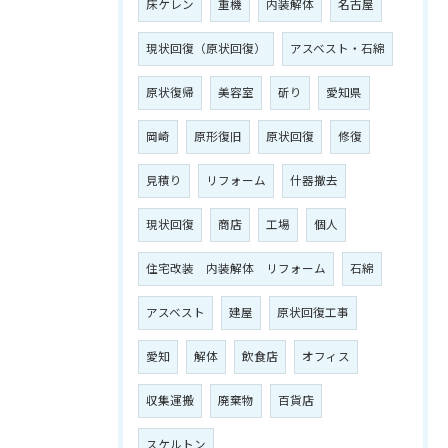
床ケレン
重機
内装解体
名古屋
現状回復（原状回復）
アスベスト・石綿
原状復帰
美容室
斫り
愛知県
岡崎
原形復旧
原状回復
修復
見積り
リフォーム
什器撤去
現状回復
商店
工場
個人
住宅改装 内装解体 リフォーム
石綿
アスベスト
建屋
原状回復工事
愛知
解体
飲食店
オフィス
収集運搬
廃棄物
百貨店
スケルトン