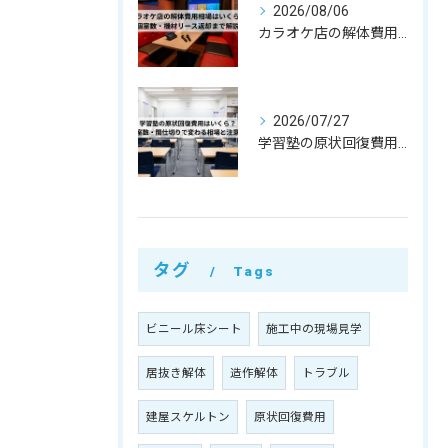
2026/08/06
カラオケ店の解体費用相場はいくら？個室数・機材リース返却まで解説
2026/07/27
学習塾の原状回復費用はいくら？教室数・間仕切りで変わる相場と注意点
タグ
Tags
ビニール床シート
施工中の現場見学
居抜き解体
造作解体
トラブル
建屋スケルトン
原状回復費用