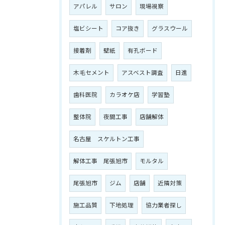
アパレル
サロン
現場視察
塩ビシート
コア抜き
グラスウール
接着剤
壁紙
有孔ボード
木毛セメント
アスベスト調査
日進
歯科医院
カラオケ店
学習塾
整体院
夜間工事
店舗解体
名古屋 スケルトン工事
解体工事 尾張旭市
モルタル
尾張旭市
ジム
店舗
近隣対策
施工品質
下地処理
協力業者探し